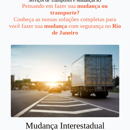
Serviços de Transportes e Mudanças RJ
Pensando em fazer sua
mudança ou
transporte?
Conheça as nossas soluções completas para
você fazer sua
mudança
com segurança no
Rio
de Janeiro
Mudança Interestadual