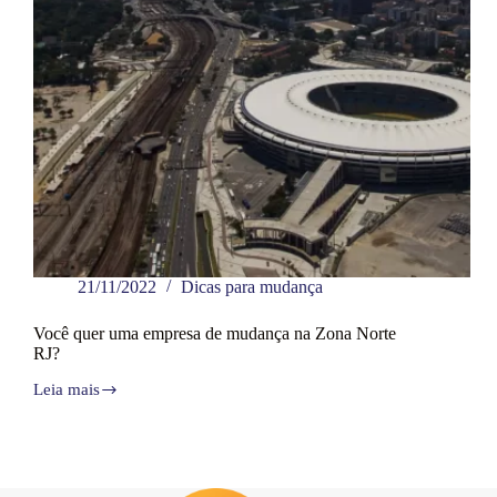
21/11/2022
Dicas para mudança
Você quer uma empresa de mudança na Zona Norte
RJ?
Leia mais
Você
quer
uma
empresa
de
mudança