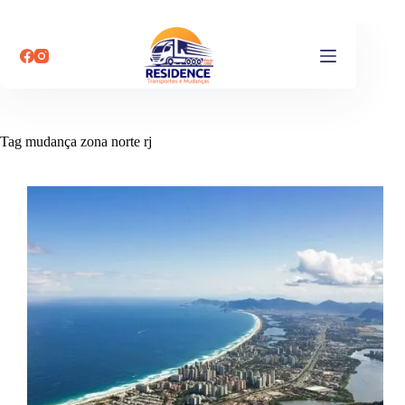
Pular
para
o
conteúdo
Tag
mudança zona norte rj