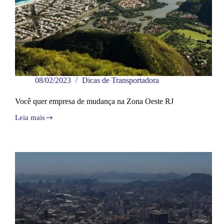
08/02/2023
Dicas de Transportadora
Você quer empresa de mudança na Zona Oeste RJ
Leia mais
Você
quer
empresa
de
mudança
na
Zona
Oeste
RJ